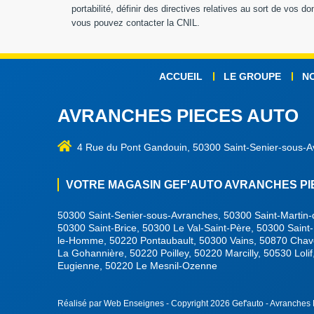
portabilité, définir des directives relatives au sort de vos
vous pouvez contacter la CNIL.
ACCUEIL
LE GROUPE
N
AVRANCHES PIECES AUTO
4 Rue du Pont Gandouin, 50300 Saint-Senier-sous-
VOTRE MAGASIN GEF'AUTO AVRANCHES PIEC
50300 Saint-Senier-sous-Avranches, 50300 Saint-Martin
50300 Saint-Brice, 50300 Le Val-Saint-Père, 50300 Sain
le-Homme, 50220 Pontaubault, 50300 Vains, 50870 Chavo
La Gohannière, 50220 Poilley, 50220 Marcilly, 50530 Loli
Eugienne, 50220 Le Mesnil-Ozenne
Réalisé par Web Enseignes
- Copyright 2026 Gef'auto - Avranches