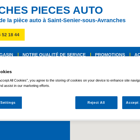
CHES PIECES AUTO
 de la pièce auto à Saint-Senier-sous-Avranches
5 52 18 44
GASIN
NOTRE QUALITÉ DE SERVICE
PROMOTIONS
AC
okies
Accept All Cookies”, you agree to the storing of cookies on your device to enhance site navig
nd assist in our marketing efforts.
essous. Nous vous répondrons dans les plus brefs délais. Les cha
 Settings
Reject All
Accept 