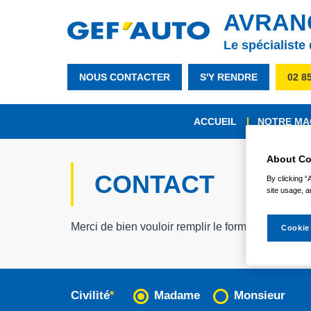
AVRAN
Le spécialiste
NOUS CONTACTER
S'Y RENDRE
02 8
ACCUEIL
NOTRE MA
About Co
CONTACT
By clicking “
site usage, a
Merci de bien vouloir remplir le formulaire ci-d
Cookie
Civilité
Madame
Monsieur
*