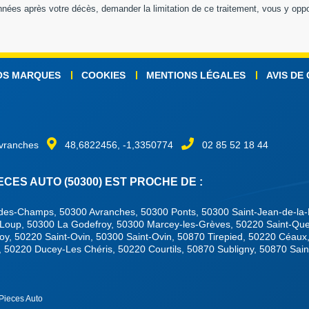
 données après votre décès, demander la limitation de ce traitement, vous y op
OS MARQUES
COOKIES
MENTIONS LÉGALES
AVIS DE
Avranches
48,6822456, -1,3350774
02 85 52 18 44
ES AUTO (50300) EST PROCHE DE :
-des-Champs, 50300 Avranches, 50300 Ponts, 50300 Saint-Jean-de-la-
t-Loup, 50300 La Godefroy, 50300 Marcey-les-Grèves, 50220 Saint-Que
y, 50220 Saint-Ovin, 50300 Saint-Ovin, 50870 Tirepied, 50220 Céaux
f, 50220 Ducey-Les Chéris, 50220 Courtils, 50870 Subligny, 50870 Sain
 Pieces Auto